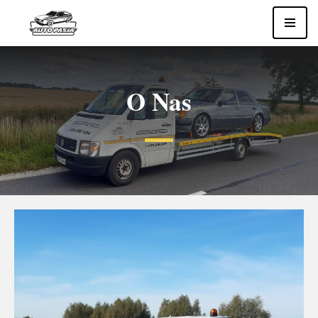
Przejdź
do
treści
O Nas